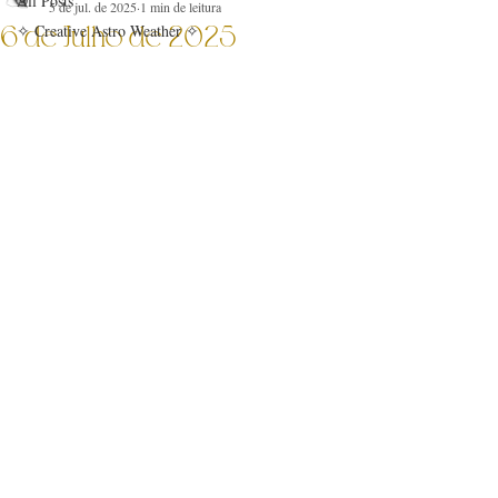
All Posts
5 de jul. de 2025
1 min de leitura
6 de Julho de 2025
✧ Creative Astro Weather ✧