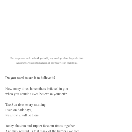
This image was made with AI, guided by my astrological reading and artistic 
sensitivity, a visual interpretation of how today’s sky feels to me.
Do you need to see it to believe it?
How many times have others believed in you
when you couldn’t even believe in yourself?
The Sun rises every morning
Even on dark days,
we 
know
 it will be there
Today, the Sun and Jupiter face our limits together
And they remind us that many of the barriers we face