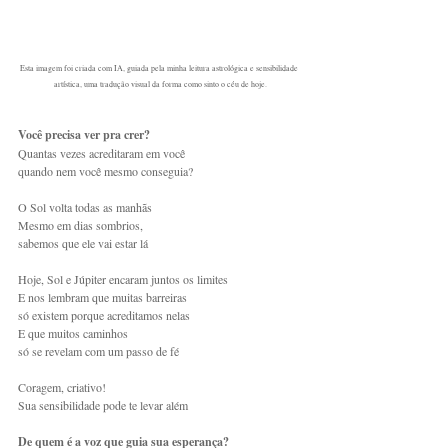
Esta imagem foi criada com IA, guiada pela minha leitura astrológica e sensibilidade 
artística, uma tradução visual da forma como sinto o céu de hoje.
Você precisa ver pra crer?
Quantas vezes acreditaram em você
quando nem você mesmo conseguia?
O Sol volta todas as manhãs
Mesmo em dias sombrios,
sabemos que ele vai estar lá
Hoje, Sol e Júpiter encaram juntos os limites
E nos lembram que muitas barreiras
só existem porque acreditamos nelas
E que muitos caminhos
só se revelam com um passo de fé
Coragem, criativo!
Sua sensibilidade pode te levar além
De quem é a voz que guia sua esperança?