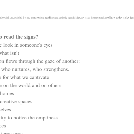
e with AI, guided by my astrological reading and artistic sensitivity, a visual interpretation of how today’s sky feel
o read the signs?
he look in someone's eyes
hat isn’t
on flows through the gaze of another:
 who nurtures, who strengthens.
e for what we captivate
e on the world and on others
r homes
creative spaces
selves
ity to notice the emptiness
ces
t pressures